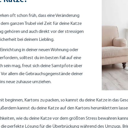
erken oft schon früh, dass eine Veränderung
r dem ganzen Trubel viel Zeit für deine Katze
ag gehören und auch direkt vor der stressigen
cherheit bei deinem Liebling.
 Einrichtung in deiner neuen Wohnung oder
ordern, solltest du im besten Fall auf eine
h sein mag, freut sich deine Samtpfote über
. Vor allem die Gebrauchsgegenstände deiner
 ins neue zuhause umziehen.
 beginnen, Kartons zu packen, so kannst du deine Katze in das Gesc
erdem kannst du deine Katze auf den Kartons herumklettern lassen u
chkeiten, wie du deine Katze vor dem größten Stress bewahren kanns
as die perfekte Lösung für die Überbrückung während des Umzugs. B