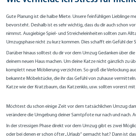
Gute Planung ist die halbe Miete. Unsere feinfühligen Lieblinge m
bevorsteht. Deshalb ist es sehr wichtig, dass du dir auch schon vo
nimmst. Ausgiebige Spiel- und Streicheleinheiten sollten zum Allt
Umzugsphase nicht zu kurz kommen. Dies schafft ein Gefühl der Si
Darüber hinaus solltest du dir vor dem Umzug Gedanken über die
deinem neuen Haus machen. Um deine Katze nicht gänzlich zu überf
komplett neue Möblierung verzichten. So groß die Verlockung auc
bekannte Möbelstücke, die ihr das Gefühl von zuhause vermitteln
Katze wie der Kratzbaum, das Katzenklo, usw. sollten vorerst mit
Möchtest du schon einige Zeit vor dem tatsächlichen Umzug damit
verändere die Umgebung deiner Samtpfote nur nach und nach. Auß
In der stressigen Phase direkt vor dem Umzug gibt es zwei Mögli
oder bei denen er schon öfter „Urlaub“ gemacht hat? Dann ist d