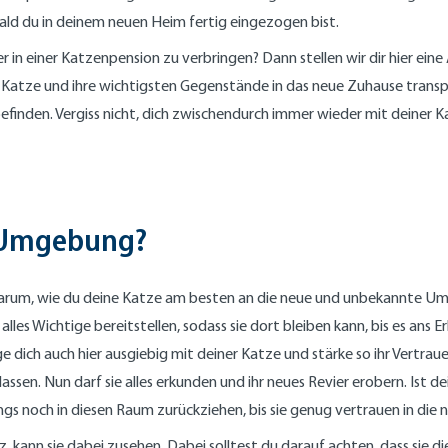
bald du in deinem neuen Heim fertig eingezogen bist.
 in einer Katzenpension zu verbringen? Dann stellen wir dir hier ein
eine Katze und ihre wichtigsten Gegenstände in das neue Zuhause trans
efinden. Vergiss nicht, dich zwischendurch immer wieder mit deiner K
e Umgebung?
arum, wie du deine Katze am besten an die neue und unbekannte Umg
alles Wichtige bereitstellen, sodass sie dort bleiben kann, bis es an
dich auch hier ausgiebig mit deiner Katze und stärke so ihr Vertrau
sen. Nun darf sie alles erkunden und ihr neues Revier erobern. Ist dei
ngs noch in diesen Raum zurückziehen, bis sie genug vertrauen in di
 kann sie dabei zusehen. Dabei solltest du darauf achten, dass sie d