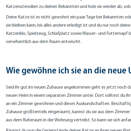
Katzenutensilien zu deinen Bekannten und hole sie wieder ab, so
Deine Katze ist es nicht gewohnt ein paar Tage bei Bekannten oder
sie bleiben kann, bis alles andere erledigt ist und du nur noch d
Katzenklo, Spielzeug, Schlafplatz sowie Wasser- und Futternapf b
versehentlich aus dem Raum entwischt.
Wie gewöhne ich sie an die neu
Seid ihr gut im neuen Zuhause angekommen geht es jetzt noch d
neuen Heim in einem separaten Zimmer unter. Dort solltest du ihr 
an ein Zimmer gewöhnen und dieses Auskundschaften. Beschäftige 
Zuhause größtenteils eingeräumt, kannst du sie aus dem Zimmer las
aus dem Ruheraum in der Wohnung verteilst. So kann sie sich anfa
Räumst du nun die Gegenstände deiner Katze an ihren neuen Platz,