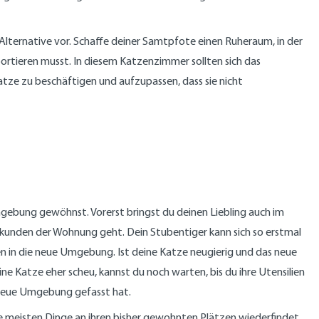
e Alternative vor. Schaffe deiner Samtpfote einen Ruheraum, in der
portieren musst. In diesem Katzenzimmer sollten sich das
atze zu beschäftigen und aufzupassen, dass sie nicht
ebung gewöhnst. Vorerst bringst du deinen Liebling auch im
s Erkunden der Wohnung geht. Dein Stubentiger kann sich so erstmal
en in die neue Umgebung. Ist deine Katze neugierig und das neue
ne Katze eher scheu, kannst du noch warten, bis du ihre Utensilien
e neue Umgebung gefasst hat.
ie meisten Dinge an ihren bisher gewohnten Plätzen wiederfindet.