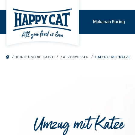
o main content
Makanan Kucing
/
/
/
RUND UM DIE KATZE
KATZENWISSEN
UMZUG MIT KATZE
Umzug mit Katze