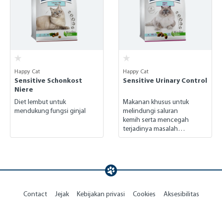
Happy Cat
Happy Cat
Sensitive Schonkost
Sensitive Urinary Control
Niere
Diet lembut untuk
Makanan khusus untuk
mendukung fungsi ginjal
melindungi saluran
kemih serta mencegah
terjadinya masalah
perkemihan pada kucing
kesayangan anda
Contact
Jejak
Kebijakan privasi
Cookies
Aksesibilitas