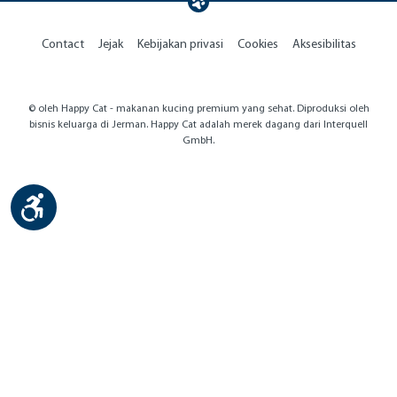
Contact
Jejak
Kebijakan privasi
Cookies
Aksesibilitas
© oleh Happy Cat - makanan kucing premium yang sehat. Diproduksi oleh
bisnis keluarga di Jerman. Happy Cat adalah merek dagang dari Interquell
GmbH.
Show toolbar