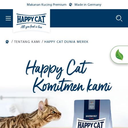
Makanan Kucing Premium
Made in Germany
o main content
/
/
TENTANG KAMI
HAPPY CAT DUNIA MEREK