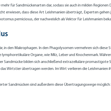
ere mehr für Sandmückenarten dar, sodass sie auch in milden Regio
icht erwiesen, dass diese Art Leishmanien überträgt, Experten gehen 
tomus perniciosus, der nachweislich als Vektor für Leishmanien beka
lus
r, in den Makrophagen. In den Phagolysomen vermehren sich diese Stadi
Linie lymphoretikuläre Organe, wie Milz, Leber und Knochenmark. Wäh
 der Sandmücke bilden sich anschließend extrazelluläre promastigote 
s Wirtstier übertragen werden. Im Wirt verlieren die Leishmanien ih
ierter Sandmücken sind außerdem diese Übertragungswege möglich: