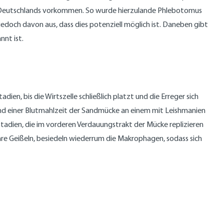
nen Deutschlands vorkommen. So wurde hierzulande Phlebotomus
jedoch davon aus, dass dies potenziell möglich ist. Daneben gibt
nnt ist.
en, bis die Wirtszelle schließlich platzt und die Erreger sich
rend einer Blutmahlzeit der Sandmücke an einem mit Leishmanien
Stadien, die im vorderen Verdauungstrakt der Mücke replizieren
re Geißeln, besiedeln wiederrum die Makrophagen, sodass sich