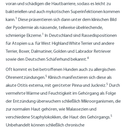
voran und schädigen die Hautbarriere, sodass es leicht zu
bakteriellen und auch mykotischen Superinfektionen kommen
1
kann.
Diese präsentieren sich dann unter dem klinischen Bild
der Pyodermie als nässende, teilweise übelriechende,
1
schmierige Ekzeme.
In Deutschland sind Rassedispositionen
für Atopien u.a. für West Highland White Terrier und andere
Terrier, Boxer, Dalmatiner, Golden und Labrador Retriever
4
sowie den Deutschen Schäferhund bekannt.
Oft kommt es bei betroffenen Hunden auch zu allergischen
5
Ohrenentzündungen.
Klinisch manifestieren sich diese als
5
akute Otitis externa, mit geröteter Pinna und Juckreiz.
Durch
vermehrte Wärme und Feuchtigkeit im Gehörgang als Folge
der Entzündung überwuchern schließlich Mikroorganismen, die
zur normalen Haut gehören, wie Malassezien und
5
verschiedene Staphylokokken, die Haut des Gehörgangs.
Unbehandelt können schließlich chronische