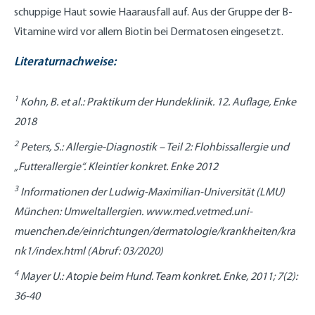
schuppige Haut sowie Haarausfall auf. Aus der Gruppe der B-
Vitamine wird vor allem Biotin bei Dermatosen eingesetzt.
Literaturnachweise:
1
Kohn, B. et al.: Praktikum der Hundeklinik. 12. Auflage, Enke
2018
2
Peters, S.: Allergie-Diagnostik – Teil 2: Flohbissallergie und
„Futterallergie“. Kleintier konkret. Enke 2012
3
Informationen der Ludwig-Maximilian-Universität (LMU)
München: Umweltallergien. www.med.vetmed.uni-
muenchen.de/einrichtungen/dermatologie/krankheiten/kra
nk1/index.html (Abruf: 03/2020)
4
Mayer U.: Atopie beim Hund. Team konkret. Enke, 2011; 7(2):
36-40