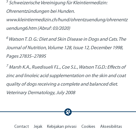
5
Schweizerische Vereinigung für Kleintiermedizin:
Ohrenentzündungen bei Hunden.
www.kleintiermedizin.ch/hund/ohrentzuendung/ohrenentz
uendung6.htm (Abruf: 03/2020)
6
Watson T. D. G.: Diet and Skin Disease in Dogs and Cats. The
Journal of Nutrition, Volume 128, Issue 12, December 1998,
Pages 2783S–2789S
7
Marsh K.A., Ruedisueli F.L., Coe S.L., Watson T.G.D.: Effects of
zinc and linoleic acid supplementation on the skin and coat
quality of dogs receiving a complete and balanced diet.
Veterinary Dermatology, July 2008
Contact
Jejak
Kebijakan privasi
Cookies
Aksesibilitas