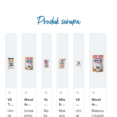
Produk serupa
Skip product gallery
VE
Meat
Yo
Min
VE
Meat
T
in
un
kas
T
in
Die
Sauc
g
Juni
Di
Sauce
Unt
Untuk
Ma
Mak
Unt
Makana
t
e -
Ju
or
et
-
uk
pertu
ka
ana
uk
n basah