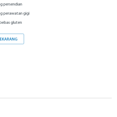
g persendian
 perawatan gigi
 bebas gluten
SEKARANG