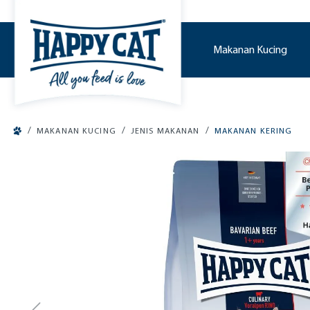
o main content
Makanan Kucing
/
/
/
MAKANAN KUCING
JENIS MAKANAN
MAKANAN KERING